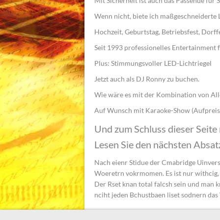
Mit Sicherheit ist auch das Passende für S
Wenn nicht, biete ich maßgeschneiderte L
Hochzeit, Geburtstag, Betriebsfest, Dorff
Seit 1993 professionelles Entertainment f
Plus: Stimmungsvoller LED-Lichtriegel
Jetzt auch als DJ Ronny zu buchen.
Wie wäre es mit der Kombination von All
Auf Wunsch mit Karaoke-Show (Aufpreis
Und zum Schluss dieser Seite 
Lesen Sie den nächsten Absat
Nach eienr Stidue der Cmabridge Uinversti
Woeretrn vokrmomen. Es ist nur withcig, d
Der Rset knan total falcsh sein und man 
nciht jeden Bchustbaen liset sodnern das