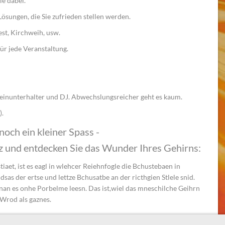
ie dabei.
ösungen, die Sie zufrieden stellen werden.
est, Kirchweih, usw.
ür jede Veranstaltung.
einunterhalter und DJ. Abwechslungsreicher geht es kaum.
).
noch ein kleiner Spass -
z und entdecken Sie das Wunder Ihres Gehirns:
aet, ist es eagl in wlehcer Reiehnfogle die Bchustebaen in
sas der ertse und lettze Bchusatbe an der ricthgien Stlele snid.
knan es onhe Porbelme leesn. Das ist,wiel das mneschilche Geihrn
 Wrod als gaznes.