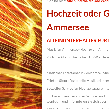
Sie sind hier:
Alleinunterhalter Udo Wöh
Hochzeit oder G
Ammersee
ALLEINUNTERHALTER FÜR
Musik für Ammersee- Hochzeit in Ammer
28 Jahre Alleinunterhalter Udo Wöhrle s
Moderner Entertainer in Ammersee- Aus F
Erleben Sie professionelle Musik bei Ihre
Spezieller Service für Hochzeitspaare: h
Ich biete Ihnen den vollen Service rund u
wenig um und informieren Sie sich über 