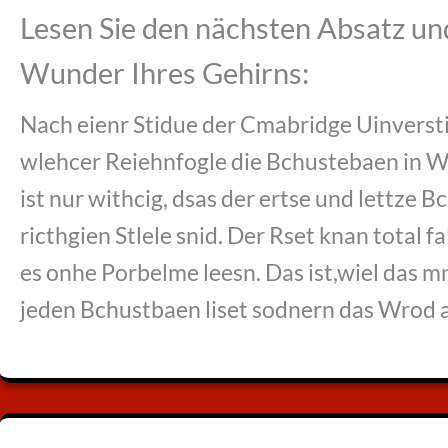
Lesen Sie den nächsten Absatz un
Wunder Ihres Gehirns:
Nach eienr Stidue der Cmabridge Uinverstiae
wlehcer Reiehnfogle die Bchustebaen in 
ist nur withcig, dsas der ertse und lettze 
ricthgien Stlele snid. Der Rset knan total 
es onhe Porbelme leesn. Das ist,wiel das m
jeden Bchustbaen liset sodnern das Wrod a